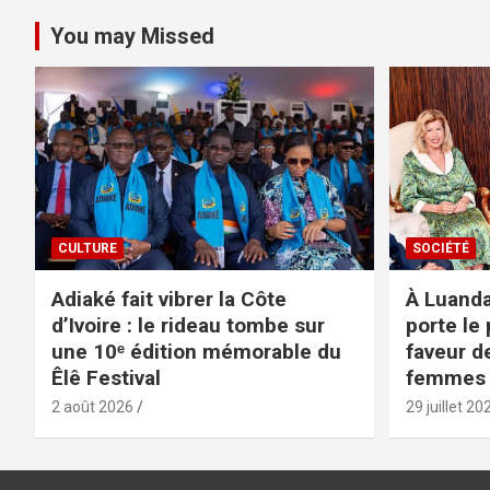
You may Missed
CULTURE
SOCIÉTÉ
Adiaké fait vibrer la Côte
À Luanda
d’Ivoire : le rideau tombe sur
porte le 
une 10ᵉ édition mémorable du
faveur d
Êlê Festival
femmes
2 août 2026
29 juillet 20