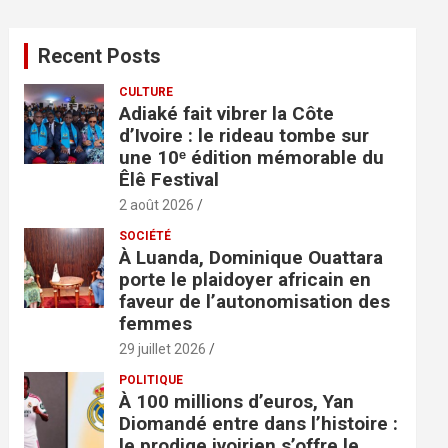
h
e
Recent Posts
r
c
CULTURE
h
Adiaké fait vibrer la Côte
e
d’Ivoire : le rideau tombe sur
r
une 10ᵉ édition mémorable du
Êlê Festival
2 août 2026
SOCIÉTÉ
À Luanda, Dominique Ouattara
porte le plaidoyer africain en
faveur de l’autonomisation des
femmes
29 juillet 2026
POLITIQUE
À 100 millions d’euros, Yan
Diomandé entre dans l’histoire :
le prodige ivoirien s’offre le