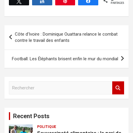
Tweetez
Partagez
Épingle
Partagez
PARTAGES
Côte d’Ivoire : Dominique Ouattara relance le combat
contre le travail des enfants
Football: Les Éléphants brisent enfin le mur du mondial
R
e
c
h
e
Recent Posts
r
c
POLITIQUE
h
Souveraineté alimentaire : le pari de