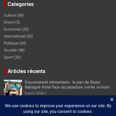
Categories
Culture
(36)
Divers
(3)
Economie
(22)
International
(20)
Politique
(60)
Société
(48)
Sport
(26)
Articles récents
Souveraineté alimentaire : le pari de Bruno
Nabagné Koné face au paradoxe vivrier ivoirien
9 août 2026
Adiaké fait vibrer la Côte d’Ivoire : le rideau
tombe sur une 10ᵉ édition mémorable du Êlê
Festival