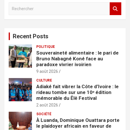
R
e
c
h
e
Recent Posts
r
c
POLITIQUE
h
Souveraineté alimentaire : le pari de
e
Bruno Nabagné Koné face au
r
paradoxe vivrier ivoirien
9 août 2026
CULTURE
Adiaké fait vibrer la Côte d’Ivoire : le
rideau tombe sur une 10ᵉ édition
mémorable du Êlê Festival
2 août 2026
SOCIÉTÉ
À Luanda, Dominique Ouattara porte
le plaidoyer africain en faveur de