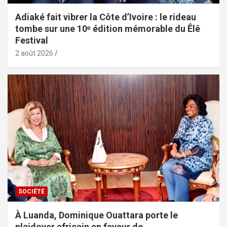
Adiaké fait vibrer la Côte d’Ivoire : le rideau
tombe sur une 10ᵉ édition mémorable du Êlê
Festival
2 août 2026
SOCIÉTÉ
À Luanda, Dominique Ouattara porte le
plaidoyer africain en faveur de