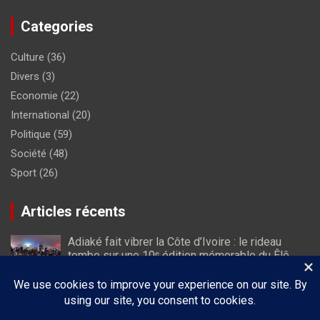
Categories
Culture
(36)
Divers
(3)
Economie
(22)
International
(20)
Politique
(59)
Société
(48)
Sport
(26)
Articles récents
Adiaké fait vibrer la Côte d’Ivoire : le rideau
tombe sur une 10ᵉ édition mémorable du Êlê
Festival
2 août 2026
À Luanda, Dominique Ouattara porte le plaidoyer