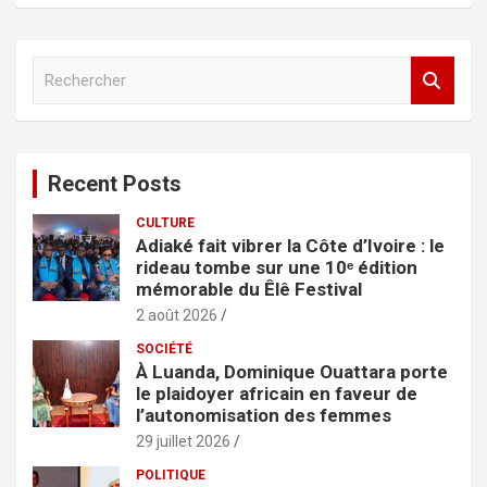
R
e
c
h
e
Recent Posts
r
c
CULTURE
h
Adiaké fait vibrer la Côte d’Ivoire : le
e
rideau tombe sur une 10ᵉ édition
r
mémorable du Êlê Festival
2 août 2026
SOCIÉTÉ
À Luanda, Dominique Ouattara porte
le plaidoyer africain en faveur de
l’autonomisation des femmes
29 juillet 2026
POLITIQUE