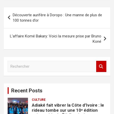
Découverte aurifère à Doropo : Une manne de plus de
100 tonnes d’or
L’affaire Komé Bakary: Voici la mesure prise par Bruno
Koné
R
e
c
h
e
Recent Posts
r
c
CULTURE
h
Adiaké fait vibrer la Côte d’Ivoire : le
e
rideau tombe sur une 10ᵉ édition
r