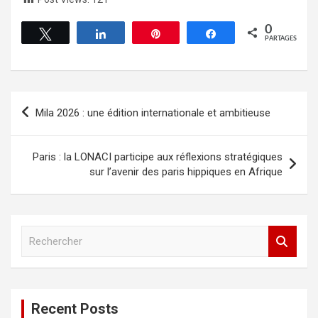
0
Tweetez
Partagez
Épingle
Partagez
PARTAGES
Mila 2026 : une édition internationale et ambitieuse
Paris : la LONACI participe aux réflexions stratégiques
sur l’avenir des paris hippiques en Afrique
R
e
c
h
e
Recent Posts
r