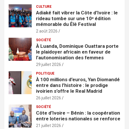
c
CULTURE
h
Adiaké fait vibrer la Côte d’Ivoire : le
e
rideau tombe sur une 10ᵉ édition
r
mémorable du Êlê Festival
2 août 2026
SOCIÉTÉ
À Luanda, Dominique Ouattara porte
le plaidoyer africain en faveur de
l’autonomisation des femmes
29 juillet 2026
POLITIQUE
À 100 millions d’euros, Yan Diomandé
entre dans l’histoire : le prodige
ivoirien s’offre le Real Madrid
26 juillet 2026
SOCIÉTÉ
Côte d’Ivoire – Bénin : la coopération
entre loteries nationales se renforce
21 juillet 2026