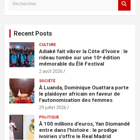
e
c
h
e
Recent Posts
r
c
CULTURE
h
Adiaké fait vibrer la Côte d’Ivoire : le
e
rideau tombe sur une 10ᵉ édition
r
mémorable du Êlê Festival
2 août 2026
SOCIÉTÉ
À Luanda, Dominique Ouattara porte
le plaidoyer africain en faveur de
l’autonomisation des femmes
29 juillet 2026
POLITIQUE
À 100 millions d’euros, Yan Diomandé
entre dans l’histoire : le prodige
ivoirien s’offre le Real Madrid