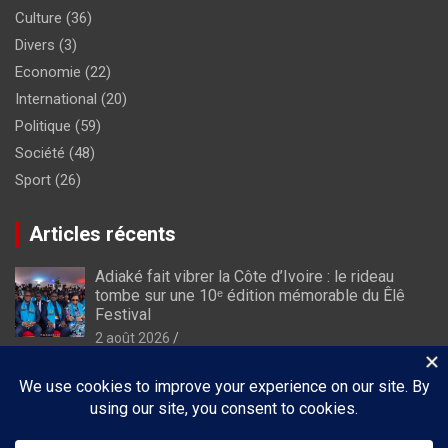
Culture
(36)
Divers
(3)
Economie
(22)
International
(20)
Politique
(59)
Société
(48)
Sport
(26)
Articles récents
Adiaké fait vibrer la Côte d’Ivoire : le rideau
tombe sur une 10ᵉ édition mémorable du Êlê
Festival
2 août 2026
À Luanda, Dominique Ouattara porte le plaidoyer
africain en faveur de l’autonomisation des
femmes
29 juillet 2026