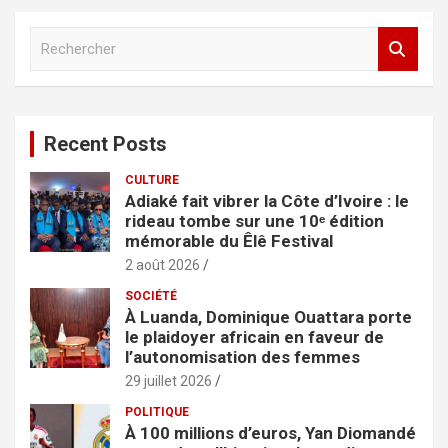
R
e
c
h
e
Recent Posts
r
c
CULTURE
h
Adiaké fait vibrer la Côte d’Ivoire : le
e
rideau tombe sur une 10ᵉ édition
r
mémorable du Êlê Festival
2 août 2026
SOCIÉTÉ
À Luanda, Dominique Ouattara porte
le plaidoyer africain en faveur de
l’autonomisation des femmes
29 juillet 2026
POLITIQUE
À 100 millions d’euros, Yan Diomandé