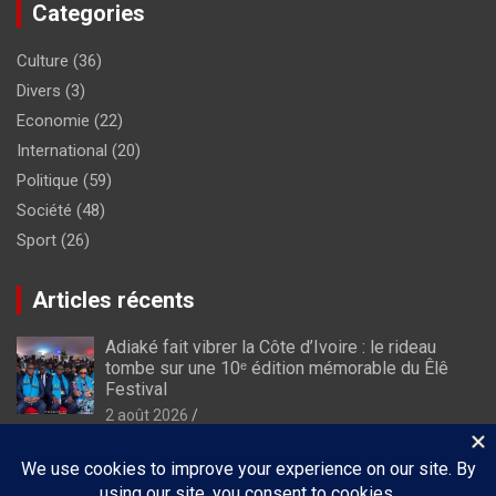
Categories
Culture
(36)
Divers
(3)
Economie
(22)
International
(20)
Politique
(59)
Société
(48)
Sport
(26)
Articles récents
Adiaké fait vibrer la Côte d’Ivoire : le rideau
tombe sur une 10ᵉ édition mémorable du Êlê
Festival
2 août 2026
À Luanda, Dominique Ouattara porte le plaidoyer
africain en faveur de l’autonomisation des