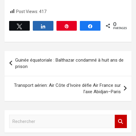
Post Views:
417
0
Tweetez
Partagez
Épingle
Partagez
PARTAGES
Guinée équatoriale : Balthazar condamné à huit ans de
prison
Transport aérien: Air Côte d’Ivoire défie Air France sur
l’axe Abidjan–Paris
R
e
c