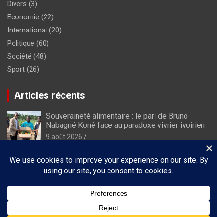
Divers
(3)
Economie
(22)
International
(20)
Politique
(60)
Société
(48)
Sport
(26)
Articles récents
Souveraineté alimentaire : le pari de Bruno
Nabagné Koné face au paradoxe vivrier ivoirien
9 août 2026
Adiaké fait vibrer la Côte d’Ivoire : le rideau
tombe sur une 10ᵉ édition mémorable du Êlê
Festival
2 août 2026