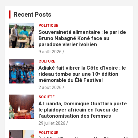
h
e
Recent Posts
r
c
POLITIQUE
h
Souveraineté alimentaire : le pari de
e
Bruno Nabagné Koné face au
r
paradoxe vivrier ivoirien
9 août 2026
CULTURE
Adiaké fait vibrer la Côte d’Ivoire : le
rideau tombe sur une 10ᵉ édition
mémorable du Êlê Festival
2 août 2026
SOCIÉTÉ
À Luanda, Dominique Ouattara porte
le plaidoyer africain en faveur de
l’autonomisation des femmes
29 juillet 2026
POLITIQUE