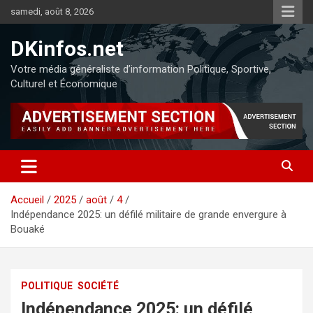
samedi, août 8, 2026
DKinfos.net
Votre média généraliste d’information Politique, Sportive,
Culturel et Économique
Accueil
2025
août
4
Indépendance 2025: un défilé militaire de grande envergure à
Bouaké
POLITIQUE
SOCIÉTÉ
Indépendance 2025: un défilé