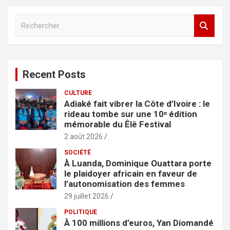
R
e
c
h
e
Recent Posts
r
c
CULTURE
h
Adiaké fait vibrer la Côte d’Ivoire : le
e
rideau tombe sur une 10ᵉ édition
r
mémorable du Êlê Festival
2 août 2026
SOCIÉTÉ
À Luanda, Dominique Ouattara porte
le plaidoyer africain en faveur de
l’autonomisation des femmes
29 juillet 2026
POLITIQUE
À 100 millions d’euros, Yan Diomandé