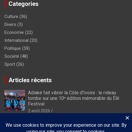
Categories
Culture
(36)
Divers
(3)
Economie
(22)
International
(20)
Politique
(59)
Société
(48)
Sport
(26)
Articles récents
Adiaké fait vibrer la Côte d’Ivoire : le rideau
tombe sur une 10ᵉ édition mémorable du Êlê
Festival
2 août 2026
À Luanda, Dominique Ouattara porte le plaidoyer
africain en faveur de l’autonomisation des