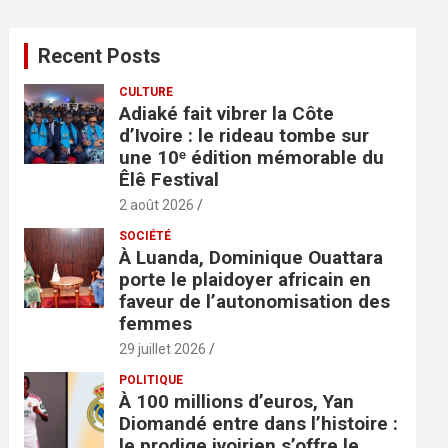
h
e
Recent Posts
r
c
CULTURE
h
Adiaké fait vibrer la Côte
e
d’Ivoire : le rideau tombe sur
r
une 10ᵉ édition mémorable du
Êlê Festival
2 août 2026
SOCIÉTÉ
À Luanda, Dominique Ouattara
porte le plaidoyer africain en
faveur de l’autonomisation des
femmes
29 juillet 2026
POLITIQUE
À 100 millions d’euros, Yan
Diomandé entre dans l’histoire :
le prodige ivoirien s’offre le