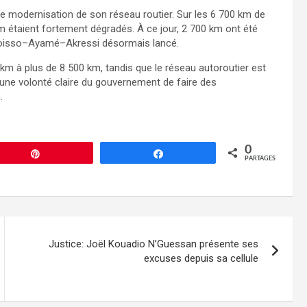
de modernisation de son réseau routier. Sur les 6 700 km de
m étaient fortement dégradés. À ce jour, 2 700 km ont été
n Aboisso–Ayamé–Akressi désormais lancé.
0 km à plus de 8 500 km, tandis que le réseau autoroutier est
une volonté claire du gouvernement de faire des
.
0
Épingle
Partagez
PARTAGES
Justice: Joël Kouadio N’Guessan présente ses
excuses depuis sa cellule