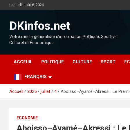
samedi, août 8, 2026
DKinfos.net
Votre média généraliste d’information Politique, Sportive,
Culturel et Économique
ACCEUIL
POLITIQUE
CULTURE
SPORT
EC
FRANÇAIS
Accueil
2025
juillet
4
Aboisso–Ayamé–Akressi : Le Premier m
ECONOMIE
Aboisso–Ayamé–Akressi : Le P