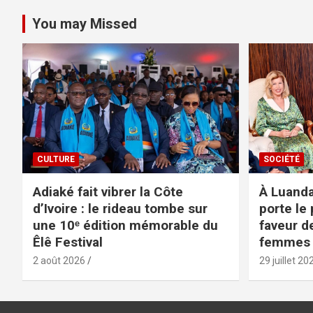
You may Missed
CULTURE
SOCIÉTÉ
Adiaké fait vibrer la Côte
À Luanda
d’Ivoire : le rideau tombe sur
porte le 
une 10ᵉ édition mémorable du
faveur d
Êlê Festival
femmes
2 août 2026
29 juillet 20