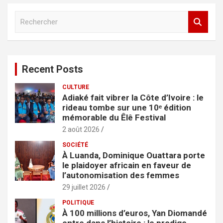
R
e
c
h
e
Recent Posts
r
c
CULTURE
h
Adiaké fait vibrer la Côte d’Ivoire : le
e
rideau tombe sur une 10ᵉ édition
r
mémorable du Êlê Festival
2 août 2026
SOCIÉTÉ
À Luanda, Dominique Ouattara porte
le plaidoyer africain en faveur de
l’autonomisation des femmes
29 juillet 2026
POLITIQUE
À 100 millions d’euros, Yan Diomandé
entre dans l’histoire : le prodige