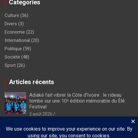
Categories
Culture
(36)
Divers
(3)
Economie
(22)
International
(20)
Politique
(59)
Société
(48)
Sport
(26)
Articles récents
Adiaké fait vibrer la Côte d’Ivoire : le rideau
tombe sur une 10ᵉ édition mémorable du Êlê
Festival
2 août 2026
À Luanda, Dominique Ouattara porte le plaidoyer
africain en faveur de l’autonomisation des