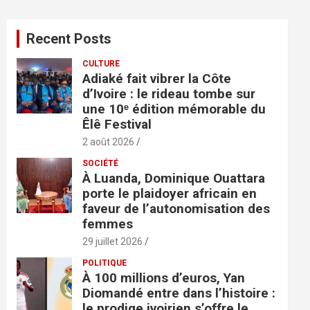
h
e
Recent Posts
r
c
CULTURE
h
Adiaké fait vibrer la Côte
e
d’Ivoire : le rideau tombe sur
r
une 10ᵉ édition mémorable du
Êlê Festival
2 août 2026
SOCIÉTÉ
À Luanda, Dominique Ouattara
porte le plaidoyer africain en
faveur de l’autonomisation des
femmes
29 juillet 2026
POLITIQUE
À 100 millions d’euros, Yan
Diomandé entre dans l’histoire :
le prodige ivoirien s’offre le