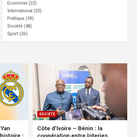
Economie
(22)
International
(20)
Politique
(59)
Société
(48)
Sport
(26)
SOCIÉTÉ
 Yan
Côte d’Ivoire – Bénin : la
istoire :
coopération entre loteries