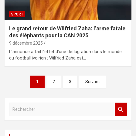
SPORT
Le grand retour de Wilfried Zaha: l’arme fatale
des éléphants pour la CAN 2025
9 décembre 2025
L’annonce a fait l’effet d’une déflagration dans le monde
du football ivoirien : Wilfried Zaha est…
1
2
3
Suivant
R
e
c
h
e